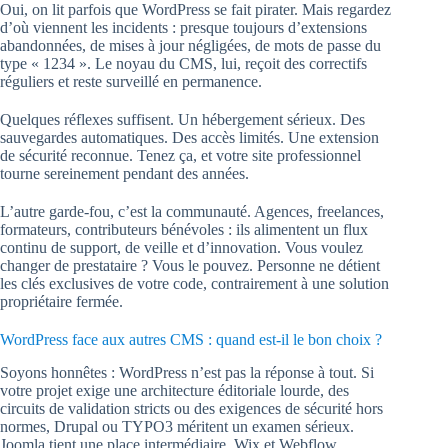
Oui, on lit parfois que WordPress se fait pirater. Mais regardez
d’où viennent les incidents : presque toujours d’extensions
abandonnées, de mises à jour négligées, de mots de passe du
type « 1234 ». Le noyau du CMS, lui, reçoit des correctifs
réguliers et reste surveillé en permanence.
Quelques réflexes suffisent. Un hébergement sérieux. Des
sauvegardes automatiques. Des accès limités. Une extension
de sécurité reconnue. Tenez ça, et votre site professionnel
tourne sereinement pendant des années.
L’autre garde-fou, c’est la communauté. Agences, freelances,
formateurs, contributeurs bénévoles : ils alimentent un flux
continu de support, de veille et d’innovation. Vous voulez
changer de prestataire ? Vous le pouvez. Personne ne détient
les clés exclusives de votre code, contrairement à une solution
propriétaire fermée.
WordPress face aux autres CMS : quand est-il le bon choix ?
Soyons honnêtes : WordPress n’est pas la réponse à tout. Si
votre projet exige une architecture éditoriale lourde, des
circuits de validation stricts ou des exigences de sécurité hors
normes, Drupal ou TYPO3 méritent un examen sérieux.
Joomla tient une place intermédiaire. Wix et Webflow