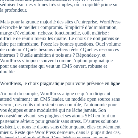
séduisent sur des vitrines très simples, où la rapidité prime sur
la profondeur.
Mais pour la grande majorité des sites d’entreprise, WordPress
décroche le meilleur compromis. Simplicité d’administration,
marge d’évolution, richesse fonctionnelle, coût maîtrisé :
difficile de réunir mieux les quatre. Le choix ne doit jamais se
faire par mimétisme. Posez les bonnes questions. Quel volume
de contenu ? Quels besoins métiers réels ? Quelles ressources
internes ? Quelle ambition à trois ans ? Répondez-y, et
WordPress s’impose souvent comme l’option pragmatique
pour une entreprise qui veut un CMS ouvert, robuste et
durable.
WordPress, le choix pragmatique pour votre présence en ligne
Au bout du compte, WordPress aligne ce qu’un dirigeant
attend vraiment : un CMS leader, un modèle open source sans
verrou, des coûts qui restent sous contrôle, l’autonomie pour
vos équipes et une modularité qui ne lâche jamais. Son
écosystème vivant, ses plugins et ses atouts SEO en font un
partenaire sérieux pour grandir sans stress. D’autres solutions
existent, et nous le disons sans détour quand elles conviennent
mieux. Reste que WordPress demeure, dans la plupart des cas,
le terrain le plus équilibré. Vous hésitez encore, ou vous